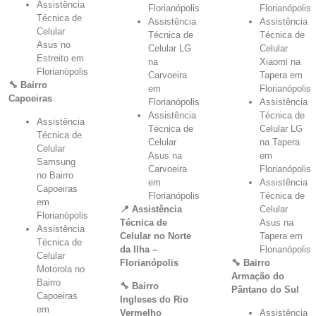
Assistência
Florianópolis
Florianópolis
Técnica de
Assistência
Assistência
Celular
Técnica de
Técnica de
Asus no
Celular LG
Celular
Estreito em
na
Xiaomi na
Florianópolis
Carvoeira
Tapera em
🔧 Bairro
em
Florianópolis
Capoeiras
Florianópolis
Assistência
Assistência
Técnica de
Assistência
Técnica de
Celular LG
Técnica de
Celular
na Tapera
Celular
Asus na
em
Samsung
Carvoeira
Florianópolis
no Bairro
em
Assistência
Capoeiras
Florianópolis
Técnica de
em
📍 Assistência
Celular
Florianópolis
Técnica de
Asus na
Assistência
Celular no Norte
Tapera em
Técnica de
da Ilha –
Florianópolis
Celular
Florianópolis
🔧 Bairro
Motorola no
Armação do
Bairro
🔧 Bairro
Pântano do Sul
Capoeiras
Ingleses do Rio
em
Vermelho
Assistência