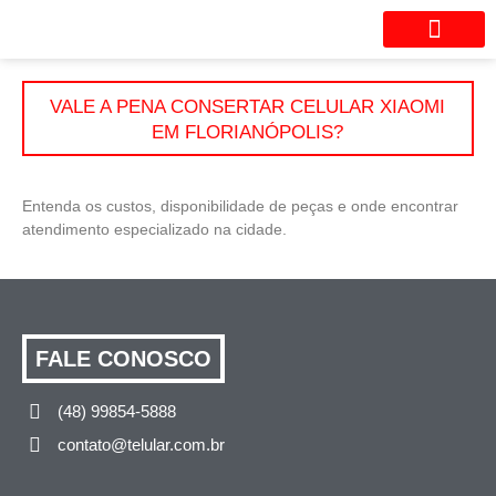
Seu aparelho está com probl
VALE A PENA CONSERTAR CELULAR XIAOMI
EM FLORIANÓPOLIS?
Entenda os custos, disponibilidade de peças e onde encontrar
atendimento especializado na cidade.
FALE CONOSCO
(48) 99854-5888
contato@telular.com.br