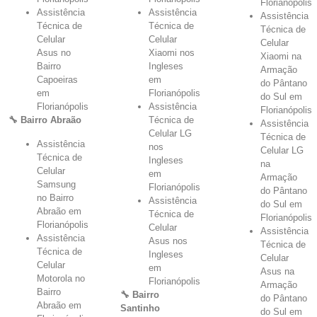
Florianópolis
Assistência
Assistência
Assistência
Técnica de
Técnica de
Técnica de
Celular
Celular
Celular
Asus no
Xiaomi nos
Xiaomi na
Bairro
Ingleses
Armação
Capoeiras
em
do Pântano
em
Florianópolis
do Sul em
Florianópolis
Assistência
Florianópolis
🔧 Bairro Abraão
Técnica de
Assistência
Celular LG
Técnica de
Assistência
nos
Celular LG
Técnica de
Ingleses
na
Celular
em
Armação
Samsung
Florianópolis
do Pântano
no Bairro
Assistência
do Sul em
Abraão em
Técnica de
Florianópolis
Florianópolis
Celular
Assistência
Assistência
Asus nos
Técnica de
Técnica de
Ingleses
Celular
Celular
em
Asus na
Motorola no
Florianópolis
Armação
Bairro
🔧 Bairro
do Pântano
Abraão em
Santinho
do Sul em