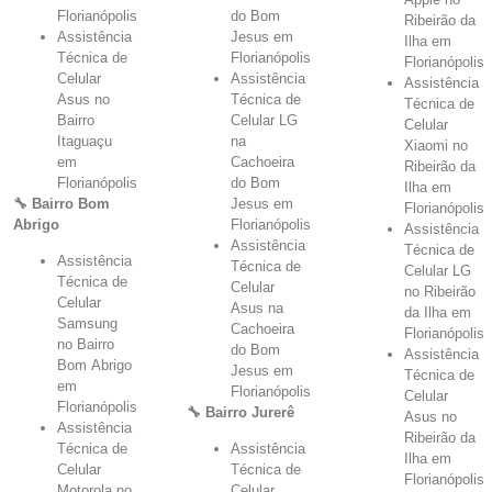
Florianópolis
do Bom
Ribeirão da
Assistência
Jesus em
Ilha em
Técnica de
Florianópolis
Florianópolis
Celular
Assistência
Assistência
Asus no
Técnica de
Técnica de
Bairro
Celular LG
Celular
Itaguaçu
na
Xiaomi no
em
Cachoeira
Ribeirão da
Florianópolis
do Bom
Ilha em
🔧 Bairro Bom
Jesus em
Florianópolis
Abrigo
Florianópolis
Assistência
Assistência
Técnica de
Assistência
Técnica de
Celular LG
Técnica de
Celular
no Ribeirão
Celular
Asus na
da Ilha em
Samsung
Cachoeira
Florianópolis
no Bairro
do Bom
Assistência
Bom Abrigo
Jesus em
Técnica de
em
Florianópolis
Celular
Florianópolis
🔧 Bairro Jurerê
Asus no
Assistência
Ribeirão da
Técnica de
Assistência
Ilha em
Celular
Técnica de
Florianópolis
Motorola no
Celular