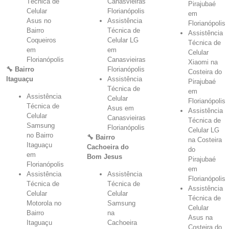
Técnica de
Canasvieiras
Pirajubaé
Celular
Florianópolis
em
Asus no
Assistência
Florianópolis
Bairro
Técnica de
Assistência
Coqueiros
Celular LG
Técnica de
em
em
Celular
Florianópolis
Canasvieiras
Xiaomi na
🔧 Bairro
Florianópolis
Costeira do
Itaguaçu
Assistência
Pirajubaé
Técnica de
em
Assistência
Celular
Florianópolis
Técnica de
Asus em
Assistência
Celular
Canasvieiras
Técnica de
Samsung
Florianópolis
Celular LG
no Bairro
🔧 Bairro
na Costeira
Itaguaçu
Cachoeira do
do
em
Bom Jesus
Pirajubaé
Florianópolis
em
Assistência
Assistência
Florianópolis
Técnica de
Técnica de
Assistência
Celular
Celular
Técnica de
Motorola no
Samsung
Celular
Bairro
na
Asus na
Itaguaçu
Cachoeira
Costeira do