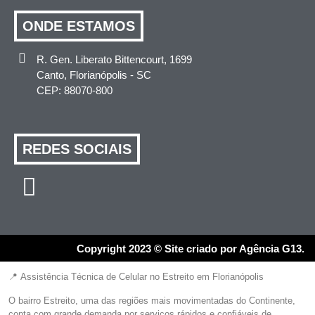
ONDE ESTAMOS
R. Gen. Liberato Bittencourt, 1699
Canto, Florianópolis - SC
CEP: 88070-800
REDES SOCIAIS
Copyright 2023 © Site criado por Agência G13.
📍 Assistência Técnica de Celular no Estreito em Florianópolis
O bairro Estreito, uma das regiões mais movimentadas do Continente,
conta com grande demanda por serviços rápidos e confiáveis de