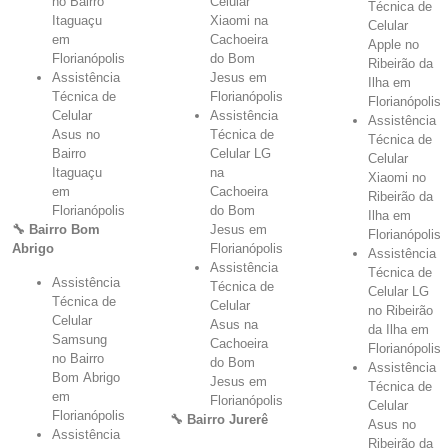
no Bairro
Celular
Técnica de
Itaguaçu
Xiaomi na
Celular
em
Cachoeira
Apple no
Florianópolis
do Bom
Ribeirão da
Assistência
Jesus em
Ilha em
Técnica de
Florianópolis
Florianópolis
Celular
Assistência
Assistência
Asus no
Técnica de
Técnica de
Bairro
Celular LG
Celular
Itaguaçu
na
Xiaomi no
em
Cachoeira
Ribeirão da
Florianópolis
do Bom
Ilha em
🔧 Bairro Bom
Jesus em
Florianópolis
Abrigo
Florianópolis
Assistência
Assistência
Técnica de
Assistência
Técnica de
Celular LG
Técnica de
Celular
no Ribeirão
Celular
Asus na
da Ilha em
Samsung
Cachoeira
Florianópolis
no Bairro
do Bom
Assistência
Bom Abrigo
Jesus em
Técnica de
em
Florianópolis
Celular
Florianópolis
🔧 Bairro Jurerê
Asus no
Assistência
Ribeirão da