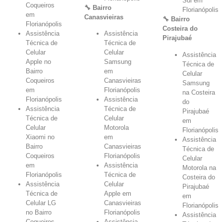
Sul em
Coqueiros
🔧 Bairro
Florianópolis
em
Canasvieiras
🔧 Bairro
Florianópolis
Costeira do
Assistência
Assistência
Pirajubaé
Técnica de
Técnica de
Celular
Celular
Assistência
Apple no
Samsung
Técnica de
Bairro
em
Celular
Coqueiros
Canasvieiras
Samsung
em
Florianópolis
na Costeira
Florianópolis
Assistência
do
Assistência
Técnica de
Pirajubaé
Técnica de
Celular
em
Celular
Motorola
Florianópolis
Xiaomi no
em
Assistência
Bairro
Canasvieiras
Técnica de
Coqueiros
Florianópolis
Celular
em
Assistência
Motorola na
Florianópolis
Técnica de
Costeira do
Assistência
Celular
Pirajubaé
Técnica de
Apple em
em
Celular LG
Canasvieiras
Florianópolis
no Bairro
Florianópolis
Assistência
Coqueiros
Assistência