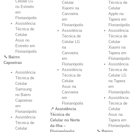
Celular LG
Celular
Técnica de
no Estreito
Xiaomi na
Celular
em
Carvoeira
Apple na
Florianópolis
em
Tapera em
Assistência
Florianópolis
Florianópolis
Técnica de
Assistência
Assistência
Celular
Técnica de
Técnica de
Asus no
Celular LG
Celular
Estreito em
na
Xiaomi na
Florianópolis
Carvoeira
Tapera em
🔧 Bairro
em
Florianópolis
Capoeiras
Florianópolis
Assistência
Assistência
Técnica de
Assistência
Técnica de
Celular LG
Técnica de
Celular
na Tapera
Celular
Asus na
em
Samsung
Carvoeira
Florianópolis
no Bairro
em
Assistência
Capoeiras
Florianópolis
Técnica de
em
📍 Assistência
Celular
Florianópolis
Técnica de
Asus na
Assistência
Celular no Norte
Tapera em
Técnica de
da Ilha –
Florianópolis
Celular
Florianópolis
🔧 Bairro