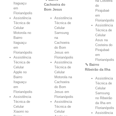
na Costeira
Itaguaçu
Cachoeira do
do
em
Bom Jesus
Pirajubaé
Florianópolis
em
Assistência
Assistência
Florianópolis
Técnica de
Técnica de
Assistência
Celular
Celular
Técnica de
Motorola no
Samsung
Celular
Bairro
na
Asus na
Itaguaçu
Cachoeira
Costeira do
em
do Bom
Pirajubaé
Florianópolis
Jesus em
em
Assistência
Florianópolis
Florianópolis
Técnica de
Assistência
🔧 Bairro
Celular
Técnica de
Ribeirão da Ilha
Apple no
Celular
Bairro
Motorola na
Assistência
Itaguaçu
Cachoeira
Técnica de
em
do Bom
Celular
Florianópolis
Jesus em
Samsung
Assistência
Florianópolis
no Ribeirão
Técnica de
Assistência
da Ilha em
Celular
Técnica de
Florianópolis
Xiaomi no
Celular
Assistência