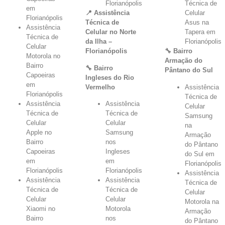
Florianópolis
Técnica de
em
📍 Assistência
Celular
Florianópolis
Técnica de
Asus na
Assistência
Celular no Norte
Tapera em
Técnica de
da Ilha –
Florianópolis
Celular
Florianópolis
🔧 Bairro
Motorola no
Armação do
Bairro
🔧 Bairro
Pântano do Sul
Capoeiras
Ingleses do Rio
em
Vermelho
Assistência
Florianópolis
Técnica de
Assistência
Assistência
Celular
Técnica de
Técnica de
Samsung
Celular
Celular
na
Apple no
Samsung
Armação
Bairro
nos
do Pântano
Capoeiras
Ingleses
do Sul em
em
em
Florianópolis
Florianópolis
Florianópolis
Assistência
Assistência
Assistência
Técnica de
Técnica de
Técnica de
Celular
Celular
Celular
Motorola na
Xiaomi no
Motorola
Armação
Bairro
nos
do Pântano