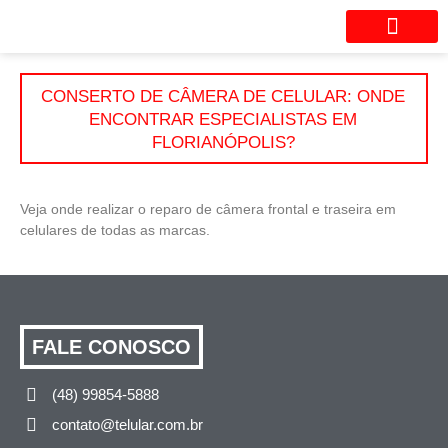
Seu aparelho está com probl
CONSERTO DE CÂMERA DE CELULAR: ONDE
ENCONTRAR ESPECIALISTAS EM
FLORIANÓPOLIS?
Veja onde realizar o reparo de câmera frontal e traseira em
celulares de todas as marcas.
FALE CONOSCO
(48) 99854-5888
contato@telular.com.br