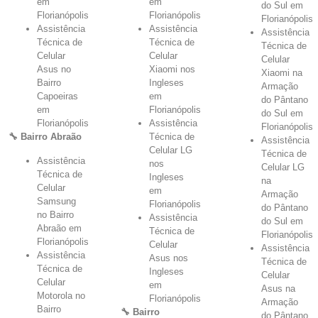
em
em
do Sul em
Florianópolis
Florianópolis
Florianópolis
Assistência
Assistência
Assistência
Técnica de
Técnica de
Técnica de
Celular
Celular
Celular
Asus no
Xiaomi nos
Xiaomi na
Bairro
Ingleses
Armação
Capoeiras
em
do Pântano
em
Florianópolis
do Sul em
Florianópolis
Assistência
Florianópolis
🔧 Bairro Abraão
Técnica de
Assistência
Celular LG
Técnica de
Assistência
nos
Celular LG
Técnica de
Ingleses
na
Celular
em
Armação
Samsung
Florianópolis
do Pântano
no Bairro
Assistência
do Sul em
Abraão em
Técnica de
Florianópolis
Florianópolis
Celular
Assistência
Assistência
Asus nos
Técnica de
Técnica de
Ingleses
Celular
Celular
em
Asus na
Motorola no
Florianópolis
Armação
Bairro
🔧 Bairro
do Pântano