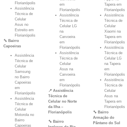
Florianópolis
em
Tapera em
Assistência
Florianópolis
Florianópolis
Técnica de
Assistência
Assistência
Celular
Técnica de
Técnica de
Asus no
Celular LG
Celular
Estreito em
na
Xiaomi na
Florianópolis
Carvoeira
Tapera em
🔧 Bairro
em
Florianópolis
Capoeiras
Florianópolis
Assistência
Assistência
Técnica de
Assistência
Técnica de
Celular LG
Técnica de
Celular
na Tapera
Celular
Asus na
em
Samsung
Carvoeira
Florianópolis
no Bairro
em
Assistência
Capoeiras
Florianópolis
Técnica de
em
📍 Assistência
Celular
Florianópolis
Técnica de
Asus na
Assistência
Celular no Norte
Tapera em
Técnica de
da Ilha –
Florianópolis
Celular
Florianópolis
🔧 Bairro
Motorola no
Armação do
Bairro
🔧 Bairro
Pântano do Sul
Capoeiras
Ingleses do Rio