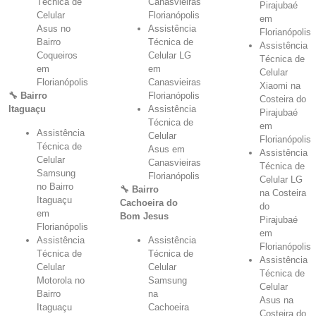
Técnica de
Canasvieiras
Pirajubaé
Celular
Florianópolis
em
Asus no
Assistência
Florianópolis
Bairro
Técnica de
Assistência
Coqueiros
Celular LG
Técnica de
em
em
Celular
Florianópolis
Canasvieiras
Xiaomi na
🔧 Bairro
Florianópolis
Costeira do
Itaguaçu
Assistência
Pirajubaé
Técnica de
em
Assistência
Celular
Florianópolis
Técnica de
Asus em
Assistência
Celular
Canasvieiras
Técnica de
Samsung
Florianópolis
Celular LG
no Bairro
🔧 Bairro
na Costeira
Itaguaçu
Cachoeira do
do
em
Bom Jesus
Pirajubaé
Florianópolis
em
Assistência
Assistência
Florianópolis
Técnica de
Técnica de
Assistência
Celular
Celular
Técnica de
Motorola no
Samsung
Celular
Bairro
na
Asus na
Itaguaçu
Cachoeira
Costeira do