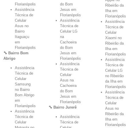
Florianópolis
do Bom
Ribeirão da
Assistência
Jesus em
Ilha em
Técnica de
Florianópolis
Florianópolis
Celular
Assistência
Assistência
Asus no
Técnica de
Técnica de
Bairro
Celular LG
Celular
Itaguaçu
na
Xiaomi no
em
Cachoeira
Ribeirão da
Florianópolis
do Bom
Ilha em
🔧 Bairro Bom
Jesus em
Florianópolis
Abrigo
Florianópolis
Assistência
Assistência
Técnica de
Assistência
Técnica de
Celular LG
Técnica de
Celular
no Ribeirão
Celular
Asus na
da Ilha em
Samsung
Cachoeira
Florianópolis
no Bairro
do Bom
Assistência
Bom Abrigo
Jesus em
Técnica de
em
Florianópolis
Celular
Florianópolis
🔧 Bairro Jurerê
Asus no
Assistência
Ribeirão da
Técnica de
Assistência
Ilha em
Celular
Técnica de
Florianópolis
Motorola no
Celular