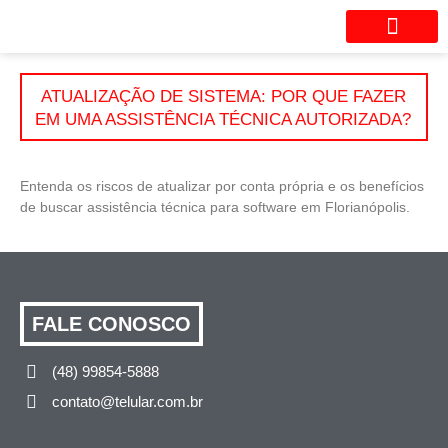
Seu aparelho está com probl
ATUALIZAÇÃO DE SISTEMA: POR QUE FAZER
EM UMA ASSISTÊNCIA TÉCNICA AUTORIZADA?
Entenda os riscos de atualizar por conta própria e os benefícios
de buscar assistência técnica para software em Florianópolis.
FALE CONOSCO
(48) 99854-5888
contato@telular.com.br