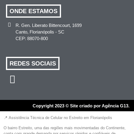
ONDE ESTAMOS
R. Gen. Liberato Bittencourt, 1699
Canto, Florianópolis - SC
CEP: 88070-800
REDES SOCIAIS
Copyright 2023 © Site criado por Agência G13.
📍 Assistência Técnica de Celular no Estreito em Florianópolis
O bairro Estreito, uma das regiões mais movimentadas do Continente,
conta com grande demanda por serviços rápidos e confiáveis de