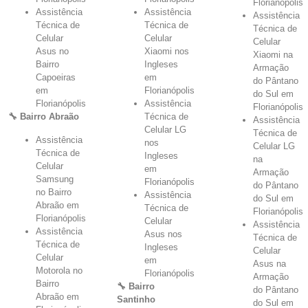
Florianópolis
Assistência
Assistência
Assistência
Técnica de
Técnica de
Técnica de
Celular
Celular
Celular
Asus no
Xiaomi nos
Xiaomi na
Bairro
Ingleses
Armação
Capoeiras
em
do Pântano
em
Florianópolis
do Sul em
Florianópolis
Assistência
Florianópolis
🔧 Bairro Abraão
Técnica de
Assistência
Celular LG
Técnica de
Assistência
nos
Celular LG
Técnica de
Ingleses
na
Celular
em
Armação
Samsung
Florianópolis
do Pântano
no Bairro
Assistência
do Sul em
Abraão em
Técnica de
Florianópolis
Florianópolis
Celular
Assistência
Assistência
Asus nos
Técnica de
Técnica de
Ingleses
Celular
Celular
em
Asus na
Motorola no
Florianópolis
Armação
Bairro
🔧 Bairro
do Pântano
Abraão em
Santinho
do Sul em