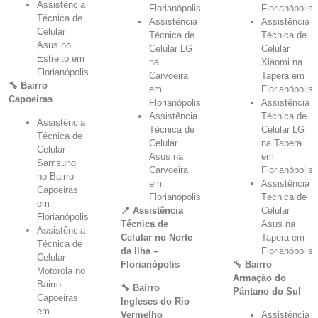
Assistência
Florianópolis
Florianópolis
Técnica de
Assistência
Assistência
Celular
Técnica de
Técnica de
Asus no
Celular LG
Celular
Estreito em
na
Xiaomi na
Florianópolis
Carvoeira
Tapera em
🔧 Bairro
em
Florianópolis
Capoeiras
Florianópolis
Assistência
Assistência
Técnica de
Assistência
Técnica de
Celular LG
Técnica de
Celular
na Tapera
Celular
Asus na
em
Samsung
Carvoeira
Florianópolis
no Bairro
em
Assistência
Capoeiras
Florianópolis
Técnica de
em
📍 Assistência
Celular
Florianópolis
Técnica de
Asus na
Assistência
Celular no Norte
Tapera em
Técnica de
da Ilha –
Florianópolis
Celular
Florianópolis
🔧 Bairro
Motorola no
Armação do
Bairro
🔧 Bairro
Pântano do Sul
Capoeiras
Ingleses do Rio
em
Vermelho
Assistência