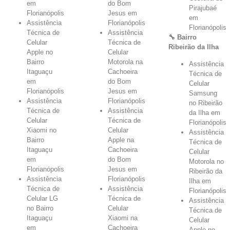
em
do Bom
Pirajubaé
Florianópolis
Jesus em
em
Assistência
Florianópolis
Florianópolis
Técnica de
Assistência
🔧 Bairro
Celular
Técnica de
Ribeirão da Ilha
Apple no
Celular
Bairro
Motorola na
Assistência
Itaguaçu
Cachoeira
Técnica de
em
do Bom
Celular
Florianópolis
Jesus em
Samsung
Assistência
Florianópolis
no Ribeirão
Técnica de
Assistência
da Ilha em
Celular
Técnica de
Florianópolis
Xiaomi no
Celular
Assistência
Bairro
Apple na
Técnica de
Itaguaçu
Cachoeira
Celular
em
do Bom
Motorola no
Florianópolis
Jesus em
Ribeirão da
Assistência
Florianópolis
Ilha em
Técnica de
Assistência
Florianópolis
Celular LG
Técnica de
Assistência
no Bairro
Celular
Técnica de
Itaguaçu
Xiaomi na
Celular
em
Cachoeira
Apple no